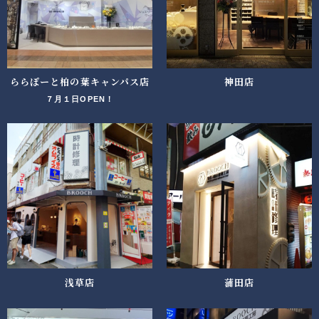
ららぽーと柏の葉キャンパス店
神田店
７月１日OPEN！
浅草店
蒲田店