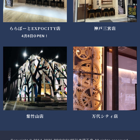
ららぽーとEXPOCITY店
神戸三宮店
4月8日OPEN！
紫竹山店
万代シティ店