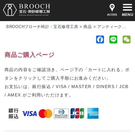
BROOCHブローチ時計・宝石修理工房
>
商品
>
アンティーク時計
F
L
a
i
e
商品ご購入ページ
c
n
C
e
e
h
商品の内容をご確認頂き、ページ下の「カートに入れる」ボ
b
a
タンをクリックしてご購入手順にお進みください。
o
t
o
お支払いは、銀行振込 / VISA / MASTER / DINERS / JCB
k
/ AMEX がご利用いただけます。