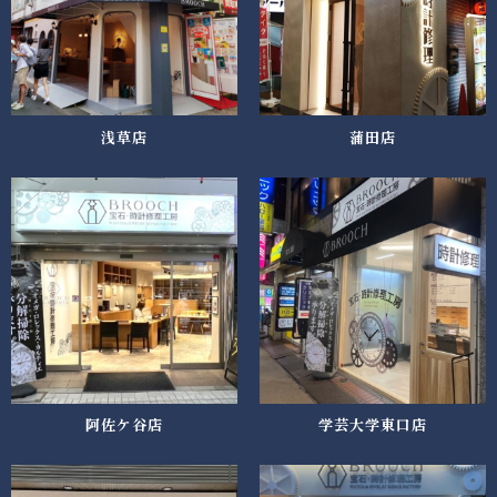
浅草店
蒲田店
阿佐ケ谷店
学芸大学東口店