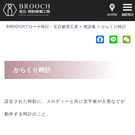
BROOCHブローチ時計・宝石修理工房
>
用語集
>
からくり時計
F
L
a
i
e
c
n
C
e
e
h
からくり時計
b
a
o
t
o
k
設定された時刻に、メロディーと共に文字板や人形などが
動作する時計のこと。