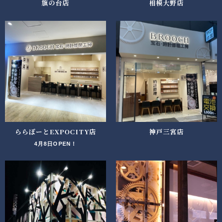
旗の台店
相模大野店
ららぽーとEXPOCITY店
神戸三宮店
4月8日OPEN！