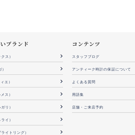
扱いブランド
コンテンツ
ックス）
スタッフブログ
ガ）
アンティーク時計の保証について
ルティエ）
よくある質問
ルメス）
用語集
ブルガリ）
店舗・ご来店予約
パネライ）
G（ブライトリング）