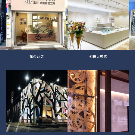
旗の台店
相模大野店