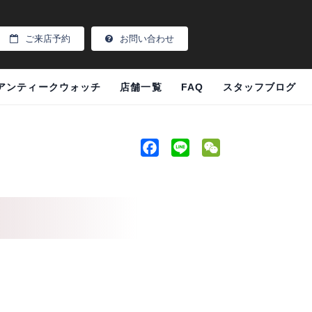
ご来店予約
お問い合わせ
アンティークウォッチ
店舗一覧
FAQ
スタッフブログ
F
L
W
a
i
e
c
n
C
e
e
h
b
a
o
t
o
k