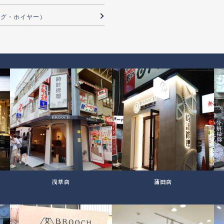
（タグ・ホイヤー）
浅草店
蒲田店