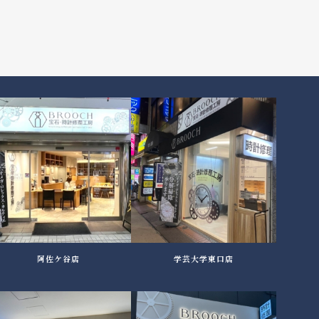
阿佐ケ谷店
学芸大学東口店