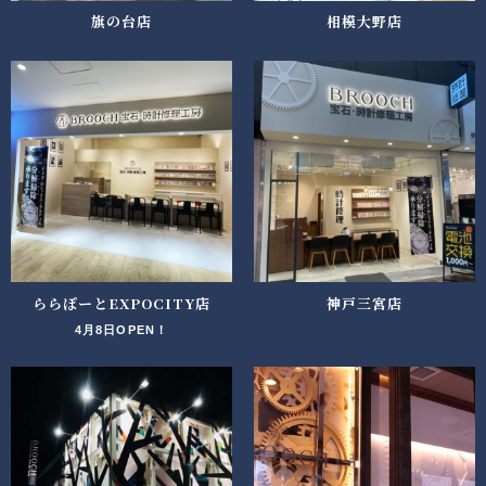
旗の台店
相模大野店
ららぽーとEXPOCITY店
神戸三宮店
4月8日OPEN！