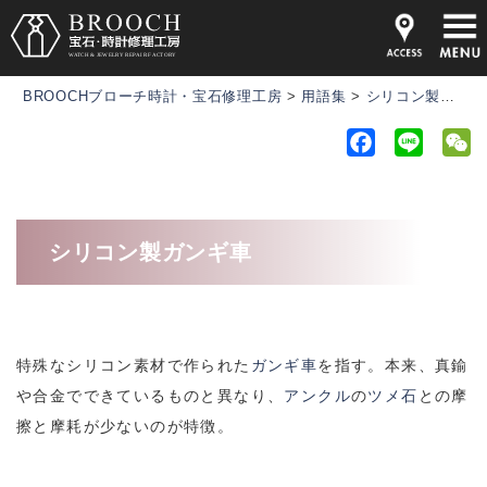
BROOCHブローチ時計・宝石修理工房
>
用語集
>
シリコン製ガンギ車
F
L
a
i
e
c
n
C
e
e
h
シリコン製ガンギ車
b
a
o
t
o
k
特殊なシリコン素材で作られた
ガンギ車
を指す。本来、真鍮
や合金でできているものと異なり、
アンクル
の
ツメ石
との摩
擦と摩耗が少ないのが特徴。