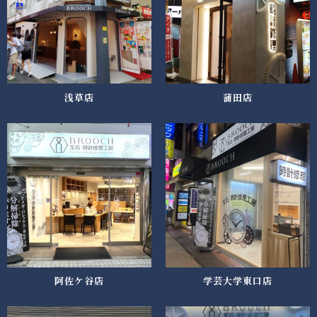
浅草店
蒲田店
阿佐ケ谷店
学芸大学東口店