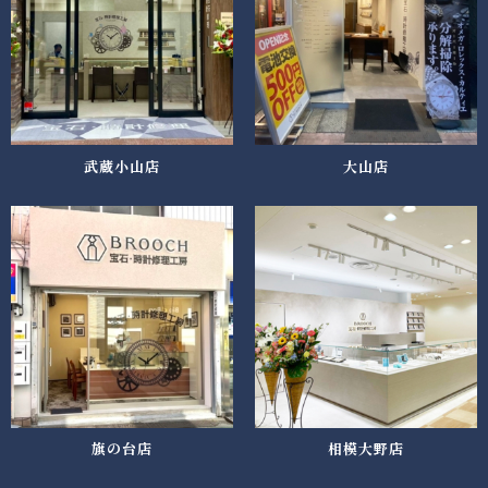
武蔵小山店
大山店
旗の台店
相模大野店