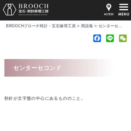
BROOCHブローチ時計・宝石修理工房
>
用語集
>
センターセコンド
F
L
a
i
e
c
n
C
e
e
h
センターセコンド
b
a
o
t
o
k
秒針が文字盤の中心にあるもののこと。