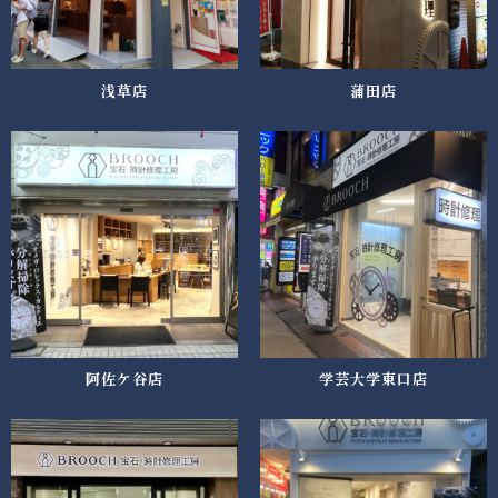
浅草店
蒲田店
阿佐ケ谷店
学芸大学東口店