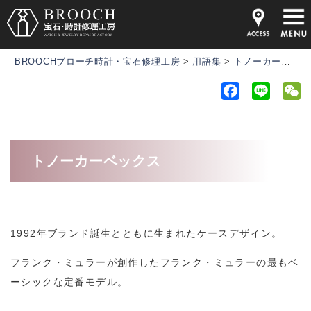
BROOCHブローチ時計・宝石修理工房
>
用語集
>
トノーカーベックス
F
L
a
i
e
c
n
C
e
e
h
トノーカーベックス
b
a
o
t
o
k
1992年ブランド誕生とともに生まれたケースデザイン。
フランク・ミュラーが創作したフランク・ミュラーの最もベ
ーシックな定番モデル。