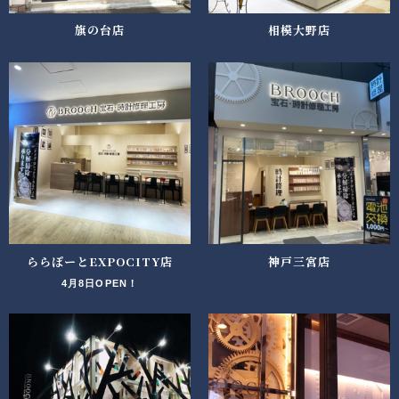
旗の台店
相模大野店
ららぽーとEXPOCITY店
神戸三宮店
4月8日OPEN！