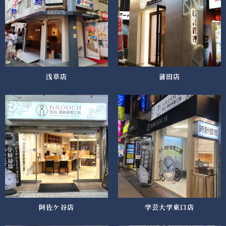
浅草店
蒲田店
阿佐ケ谷店
学芸大学東口店