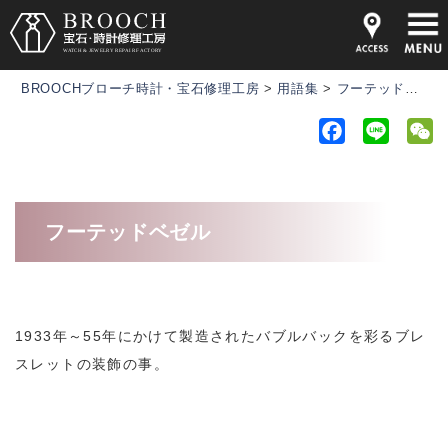
BROOCHブローチ時計・宝石修理工房
>
用語集
>
フーテッドベゼル
F
L
a
i
e
c
n
C
e
e
h
フーテッドベゼル
b
a
o
t
o
k
1933年～55年にかけて製造されたバブルバックを彩るブレ
スレットの装飾の事。