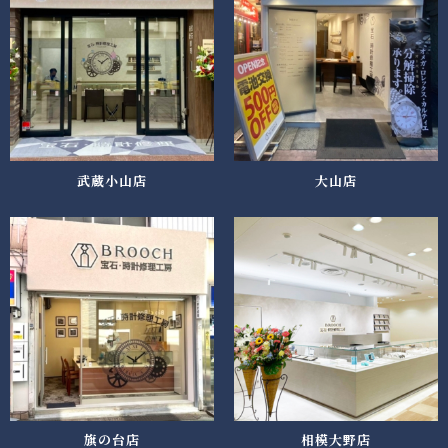
武蔵小山店
大山店
旗の台店
相模大野店