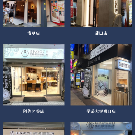
浅草店
蒲田店
阿佐ケ谷店
学芸大学東口店