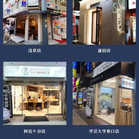
浅草店
蒲田店
阿佐ケ谷店
学芸大学東口店