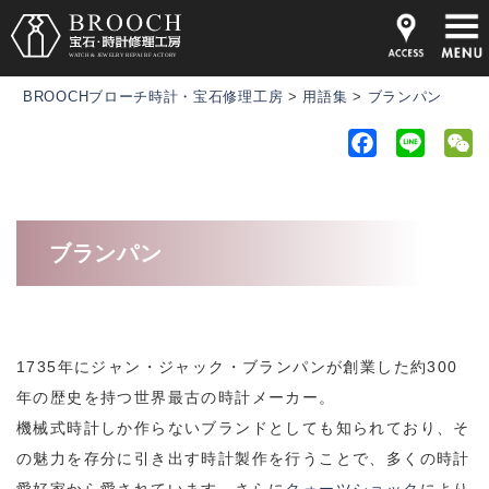
BROOCHブローチ時計・宝石修理工房
>
用語集
>
ブランパン
F
L
a
i
e
c
n
C
e
e
h
ブランパン
b
a
o
t
o
k
1735年にジャン・ジャック・ブランパンが創業した約300
年の歴史を持つ世界最古の時計メーカー。
機械式時計しか作らないブランドとしても知られており、そ
の魅力を存分に引き出す時計製作を行うことで、多くの時計