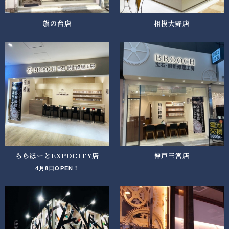
旗の台店
相模大野店
ららぽーとEXPOCITY店
神戸三宮店
4月8日OPEN！