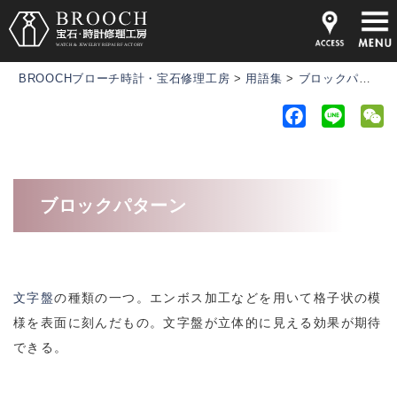
BROOCHブローチ時計・宝石修理工房
>
用語集
>
ブロックパターン
F
L
a
i
e
c
n
C
e
e
h
ブロックパターン
b
a
o
t
o
k
文字盤
の種類の一つ。エンボス加工などを用いて格子状の模
様を表面に刻んだもの。文字盤が立体的に見える効果が期待
できる。