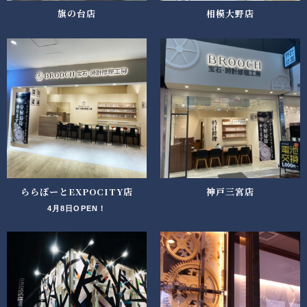
旗の台店
相模大野店
ららぽーとEXPOCITY店
神戸三宮店
4月8日OPEN！