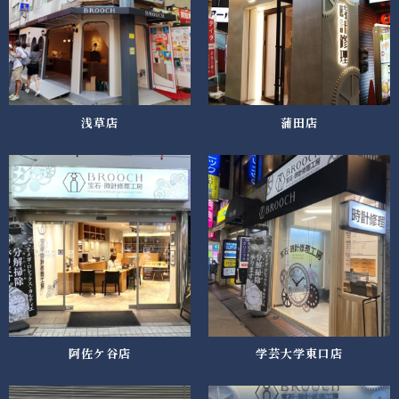
浅草店
蒲田店
阿佐ケ谷店
学芸大学東口店