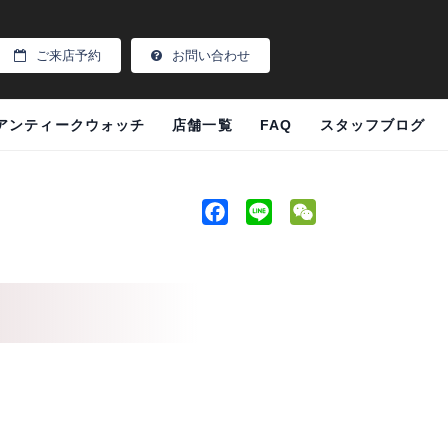
ご来店予約
お問い合わせ
アンティークウォッチ
店舗一覧
FAQ
スタッフブログ
F
L
W
a
i
e
c
n
C
e
e
h
b
a
o
t
o
k