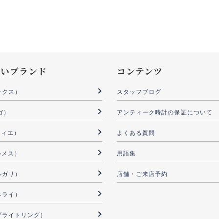
扱いブランド
コンテンツ
ックス）
スタッフブログ
ガ）
アンティーク時計の保証について
ルティエ）
よくある質問
ルメス）
用語集
ブルガリ）
店舗・ご来店予約
パネライ）
G（ブライトリング）