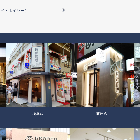
（タグ・ホイヤー）
浅草店
蒲田店