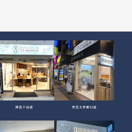
阿佐ケ谷店
学芸大学東口店