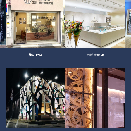
旗の台店
相模大野店