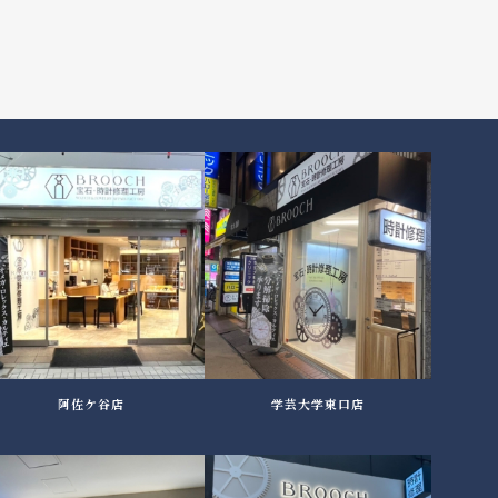
阿佐ケ谷店
学芸大学東口店