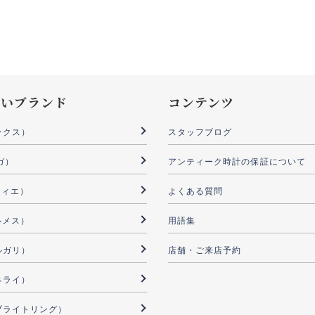
扱いブランド
コンテンツ
ックス）
スタッフブログ
ガ）
アンティーク時計の保証について
ルティエ）
よくある質問
ルメス）
用語集
ブルガリ）
店舗・ご来店予約
パネライ）
G（ブライトリング）