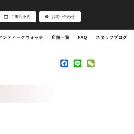
ご来店予約
お問い合わせ
アンティークウォッチ
店舗一覧
FAQ
スタッフブログ
F
L
W
a
i
e
c
n
C
e
e
h
b
a
o
t
o
k