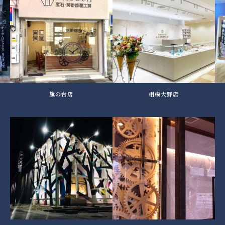
旗の台店
相模大野店