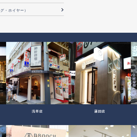
（タグ・ホイヤー）
浅草店
蒲田店