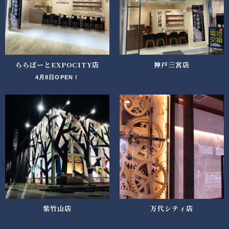
ららぽーとEXPOCITY店
神戸三宮店
4月8日OPEN！
紫竹山店
万代シティ店