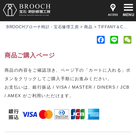
BROOCHブローチ時計・宝石修理工房
>
商品
>
TIFFANY＆CO(ティファニー)オーバルフェイス ローマ数字インデックスのクォーツ式レディース腕時計です♪
F
L
a
i
e
商品ご購入ページ
c
n
C
e
e
h
商品の内容をご確認頂き、ページ下の「カートに入れる」ボ
b
a
タンをクリックしてご購入手順にお進みください。
o
t
o
お支払いは、銀行振込 / VISA / MASTER / DINERS / JCB
k
/ AMEX がご利用いただけます。