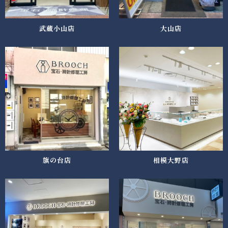
武蔵小山店
大山店
旗の台店
相模大野店