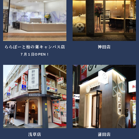
ららぽーと柏の葉キャンパス店
神田店
７月１日OPEN！
浅草店
蒲田店