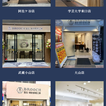
阿佐ケ谷店
学芸大学東口店
武蔵小山店
大山店