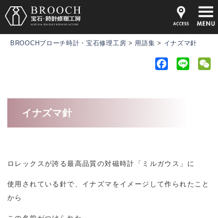
BROOCHブローチ時計・宝石修理工房
>
用語集
>
イナズマ針
F
L
a
i
e
c
n
C
e
e
h
イナズマ針
b
a
o
t
o
k
ロレックスが誇る最高品質の対磁時計「ミルガウス」に
使用されている針で、イナズマをイメージして作られたこと
から