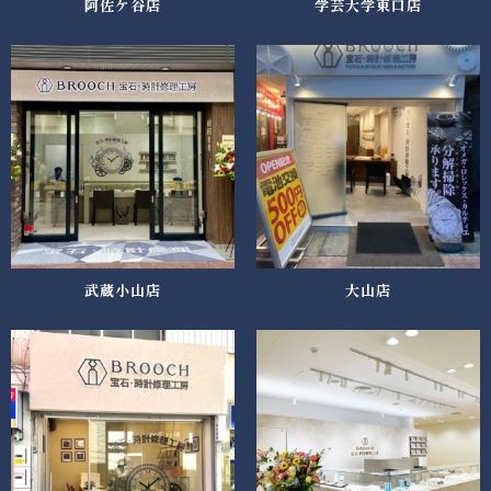
阿佐ケ谷店
学芸大学東口店
武蔵小山店
大山店