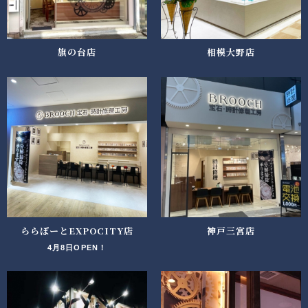
旗の台店
相模大野店
ららぽーとEXPOCITY店
神戸三宮店
4月8日OPEN！