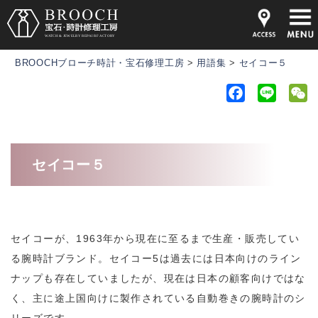
BROOCHブローチ時計・宝石修理工房
>
用語集
>
セイコー５
F
L
a
i
e
c
n
C
e
e
h
セイコー５
b
a
o
t
o
k
セイコーが、1963年から現在に至るまで生産・販売してい
る腕時計ブランド。セイコー5は過去には日本向けのライン
ナップも存在していましたが、現在は日本の顧客向けではな
く、主に途上国向けに製作されている自動巻きの腕時計のシ