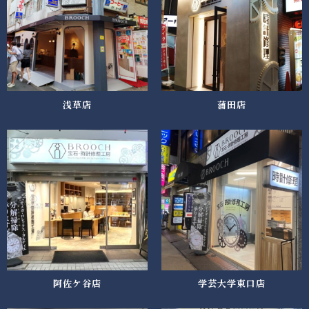
浅草店
蒲田店
阿佐ケ谷店
学芸大学東口店