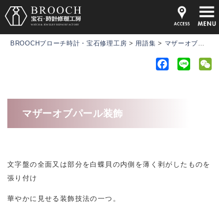
BROOCHブローチ時計・宝石修理工房
>
用語集
>
マザーオブパール装飾
F
L
a
i
e
c
n
C
e
e
h
マザーオブパール装飾
b
a
o
t
o
k
文字盤の全面又は部分を白蝶貝の内側を薄く剥がしたものを
張り付け
華やかに見せる装飾技法の一つ。