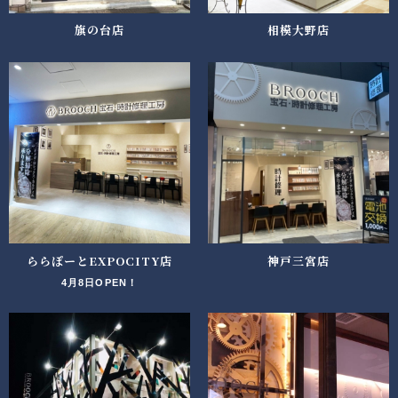
旗の台店
相模大野店
ららぽーとEXPOCITY店
神戸三宮店
4月8日OPEN！