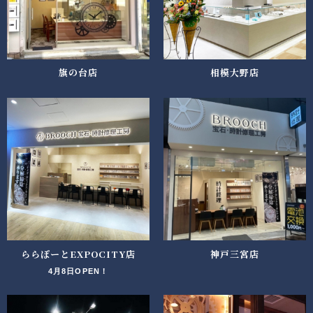
旗の台店
相模大野店
ららぽーとEXPOCITY店
神戸三宮店
4月8日OPEN！