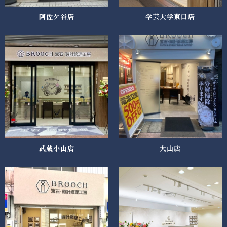
阿佐ケ谷店
学芸大学東口店
武蔵小山店
大山店