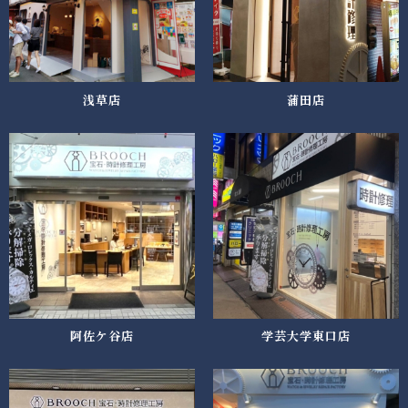
浅草店
蒲田店
阿佐ケ谷店
学芸大学東口店