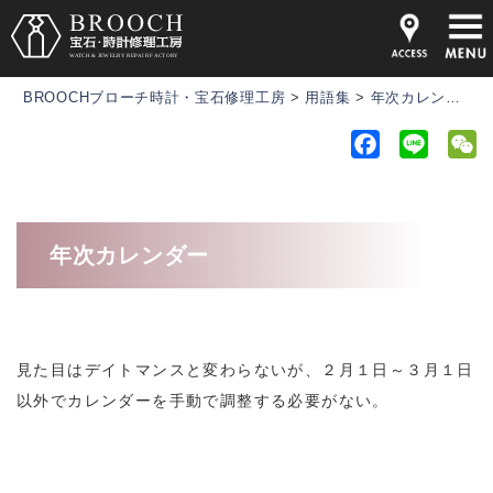
BROOCHブローチ時計・宝石修理工房
>
用語集
>
年次カレンダー
F
L
a
i
e
c
n
C
e
e
h
年次カレンダー
b
a
o
t
o
k
見た目はデイトマンスと変わらないが、２月１日～３月１日
以外でカレンダーを手動で調整する必要がない。