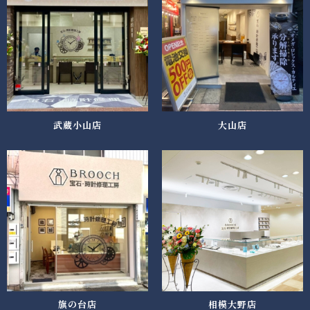
武蔵小山店
大山店
旗の台店
相模大野店