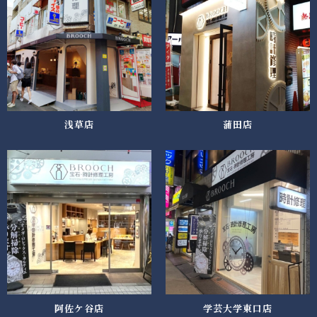
浅草店
蒲田店
阿佐ケ谷店
学芸大学東口店