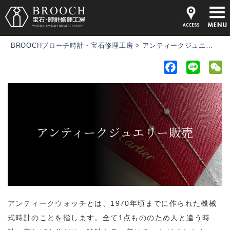
BROOCHブローチ時計・宝石修理工房
>
アンティークジュエリー販売
F
L
a
i
e
c
n
C
e
e
h
b
a
アンティークジュエリー販売
o
t
o
k
アンティークウォッチとは、1970年頃までに作られた機械
式時計のことを指します。全て1点もののため人と違う時