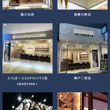
旗の台店
相模大野店
ららぽーとEXPOCITY店
神戸三宮店
4月8日OPEN！