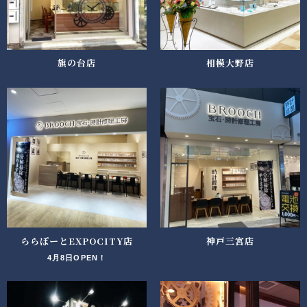
旗の台店
相模大野店
ららぽーとEXPOCITY店
神戸三宮店
4月8日OPEN！