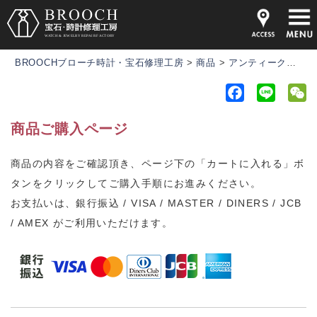
BROOCHブローチ時計・宝石修理工房
>
商品
>
アンティーク時計
F
L
a
i
e
商品ご購入ページ
c
n
C
e
e
h
商品の内容をご確認頂き、ページ下の「カートに入れる」ボ
b
a
タンをクリックしてご購入手順にお進みください。
o
t
o
お支払いは、銀行振込 / VISA / MASTER / DINERS / JCB
k
/ AMEX がご利用いただけます。