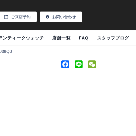
ご来店予約
お問い合わせ
アンティークウォッチ
店舗一覧
FAQ
スタッフブログ
08Q3
F
L
W
a
i
e
c
n
C
e
e
h
。
b
a
o
t
o
k