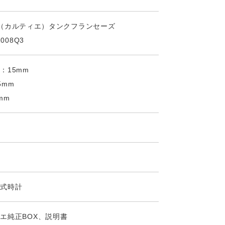
ier （カルティエ）タンクフランセーズ
1008Q3
：15mm
5mm
mm
ツ式時計
エ純正BOX、説明書