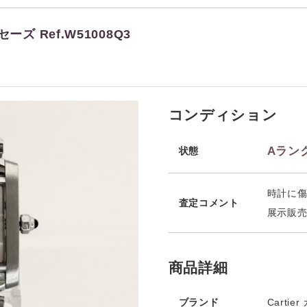
ズ Ref.W51008Q3
コンディション
Aラン
状態
時計に
査定コメント
展示販
商品詳細
ブランド
Cartie