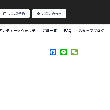
ご来店予約
お問い合わせ
アンティークウォッチ
店舗一覧
FAQ
スタッフブログ
F
L
W
a
i
e
c
n
C
e
e
h
。
b
a
o
t
o
k