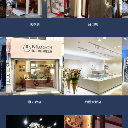
浅草店
蒲田店
旗の台店
相模大野店