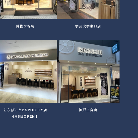
阿佐ケ谷店
学芸大学東口店
ららぽーとEXPOCITY店
神戸三宮店
4月8日OPEN！