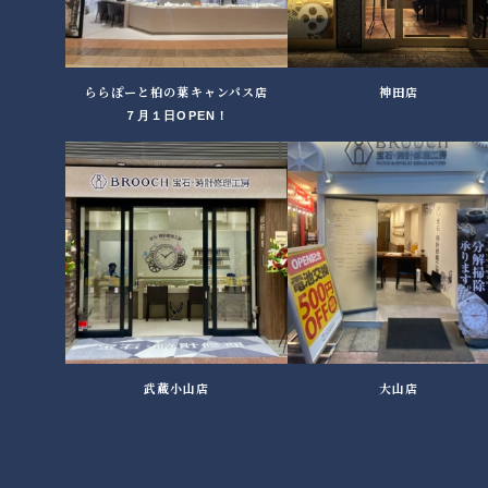
ららぽーと柏の葉キャンパス店
神田店
７月１日OPEN！
武蔵小山店
大山店