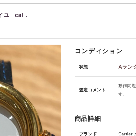
イユ cal．
コンディション
Aラン
状態
動作問題
査定コメント
す。
商品詳細
ブランド
Cartie