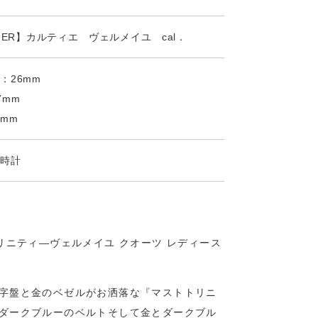
TIER】カルティエ ヴェルメイユ cal．
：26mm
7mm
mm
ツ時計
リニティ―ヴェルメイユ クオーツ レディース
字盤と金のベゼルがお洒落な『マストトリニ
ダークブルーのベルトそして金とダークブル