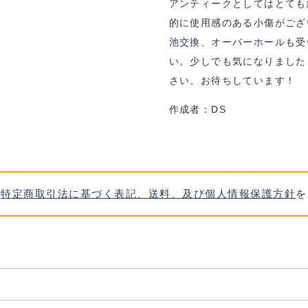
アンティーク
としてはとても
的に
使用感のある小傷がござ
池交換
、
オーバーホール
も受
い。少しでも気になりました
さい。お待ちしています！
作成者：DS
、
特定商取引法に基づく表記、送料、及び個人情報保護方針
を