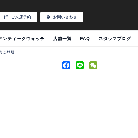
ご来店予約
お問い合わせ
アンティークウォッチ
店舗一覧
FAQ
スタッフブログ
工房に登場
F
L
W
a
i
e
c
n
C
e
e
h
。
b
a
o
t
o
k