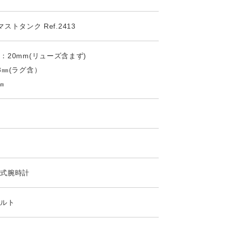
r マストタンク Ref.2413
：20mm(リューズ含まず)
8㎜(ラグ含）
㎜
ツ式腕時計
ベルト