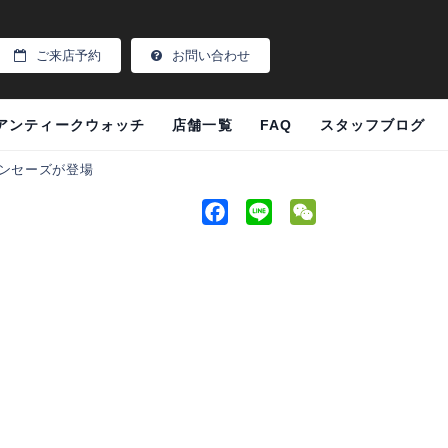
ご来店予約
お問い合わせ
アンティークウォッチ
店舗一覧
FAQ
スタッフブログ
ランセーズが登場
F
L
W
a
i
e
c
n
C
e
e
h
。
b
a
o
t
o
k