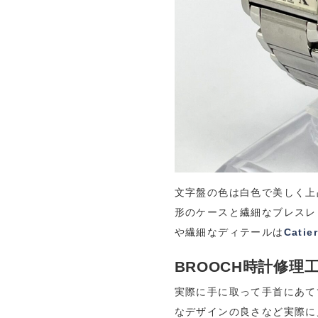
文字盤の色は白色で美しく上
形のケースと繊細なブレスレ
や繊細なディテールは
Catier
BROOCH時計修理
実際に手に取って手首にあて
なデザインの良さなど実際に