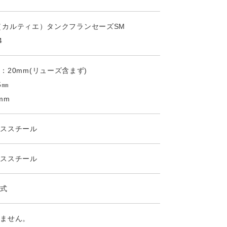
ier（カルティエ）タンクフランセーズSM
4
：20mm(リューズ含まず)
5㎜
mm
レススチール
レススチール
ツ式
りません。