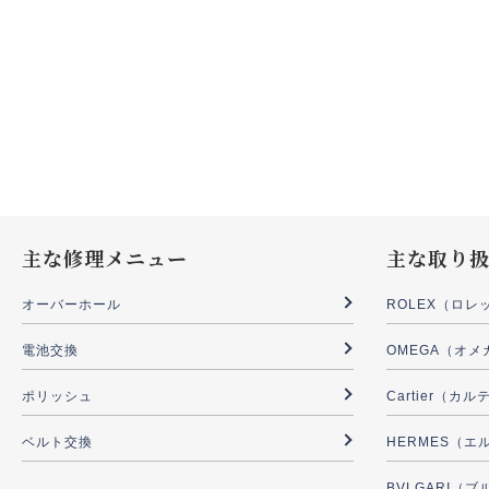
主な修理メニュー
主な取り
オーバーホール
ROLEX（ロレ
電池交換
OMEGA（オメ
ポリッシュ
Cartier（カ
ベルト交換
HERMES（エ
BVLGARI（