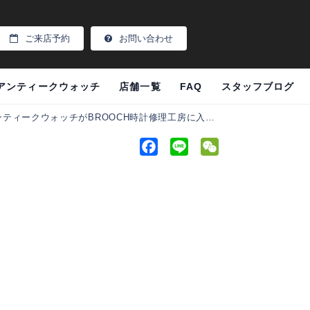
ご来店予約
お問い合わせ
アンティークウォッチ
店舗一覧
FAQ
スタッフブログ
クウォッチがBROOCH時計修理工房に入荷いたしました。
F
L
W
a
i
e
c
n
C
e
e
h
。
b
a
o
t
o
k