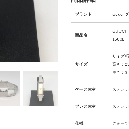
ブランド
Gucci
GUCC
商品名
1500L
サイズ幅
サイズ
高さ：2
厚さ：3.
ケース素材
ステン
ブレス素材
ステン
仕様
クォー