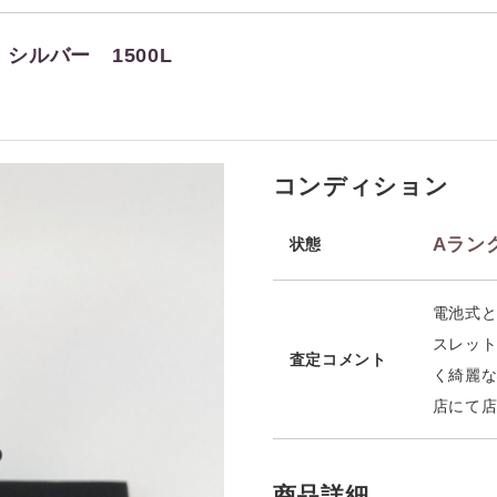
シルバー 1500L
コンディション
Aラン
状態
電池式と
スレット
査定コメント
く綺麗な
店にて
商品詳細