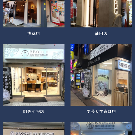
浅草店
蒲田店
阿佐ケ谷店
学芸大学東口店