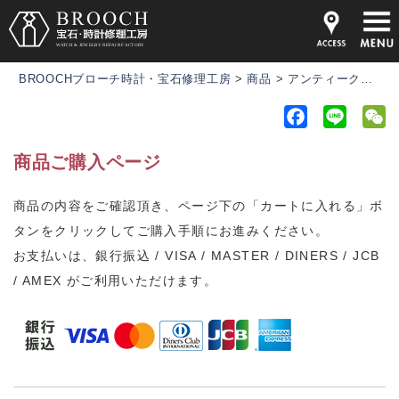
BROOCHブローチ時計・宝石修理工房
>
商品
>
アンティーク時計
F
L
a
i
e
商品ご購入ページ
c
n
C
e
e
h
商品の内容をご確認頂き、ページ下の「カートに入れる」ボ
b
a
タンをクリックしてご購入手順にお進みください。
o
t
o
お支払いは、銀行振込 / VISA / MASTER / DINERS / JCB
k
/ AMEX がご利用いただけます。