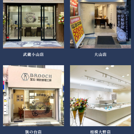
武蔵小山店
大山店
旗の台店
相模大野店