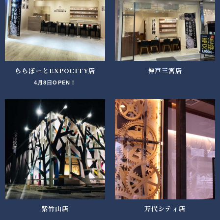
ららぽーとEXPOCITY店
神戸三宮店
4月8日OPEN！
紫竹山店
万代シティ店