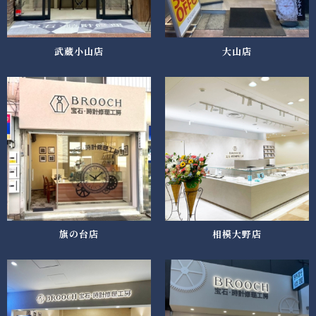
武蔵小山店
大山店
旗の台店
相模大野店