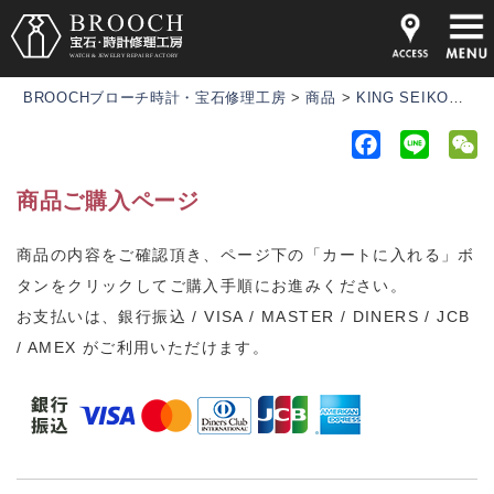
BROOCHブローチ時計・宝石修理工房
>
商品
>
KING SEIKO【キングセイコー】 Ref.44-2000 1960年代ヴィンテージウォッチ
F
L
a
i
e
商品ご購入ページ
c
n
C
e
e
h
商品の内容をご確認頂き、ページ下の「カートに入れる」ボ
b
a
タンをクリックしてご購入手順にお進みください。
o
t
o
お支払いは、銀行振込 / VISA / MASTER / DINERS / JCB
k
/ AMEX がご利用いただけます。