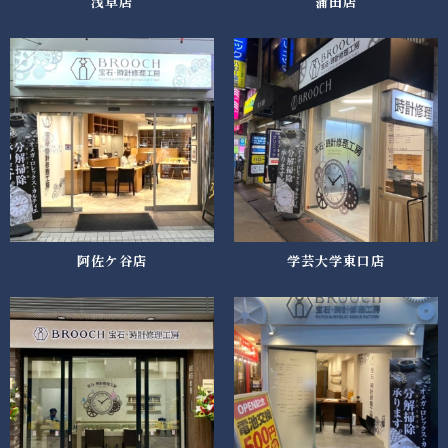
浅草店
蒲田店
阿佐ケ谷店
学芸大学東口店