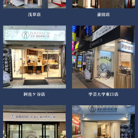
浅草店
蒲田店
阿佐ケ谷店
学芸大学東口店