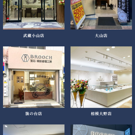
武蔵小山店
大山店
旗の台店
相模大野店