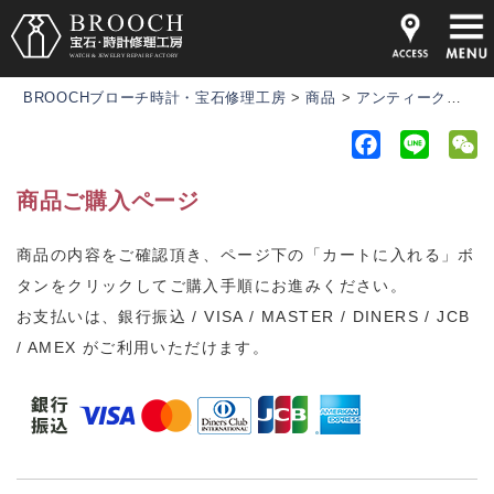
BROOCHブローチ時計・宝石修理工房
>
商品
>
アンティーク時計
F
L
a
i
e
商品ご購入ページ
c
n
C
e
e
h
商品の内容をご確認頂き、ページ下の「カートに入れる」ボ
b
a
タンをクリックしてご購入手順にお進みください。
o
t
o
お支払いは、銀行振込 / VISA / MASTER / DINERS / JCB
k
/ AMEX がご利用いただけます。