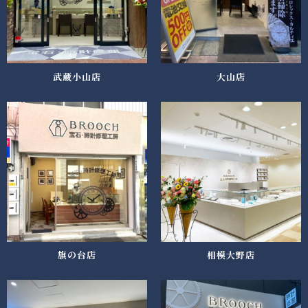
武蔵小山店
大山店
旗の台店
相模大野店