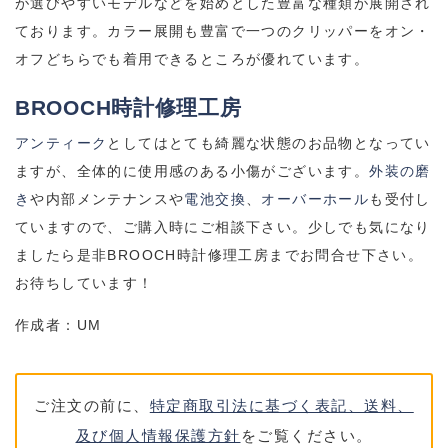
が選びやすいモデルなどを始めとした豊富な種類が展開され
ております。カラー展開も豊富で一つのクリッパーをオン・
オフどちらでも着用できるところが優れています。
BROOCH時計修理工房
アンティーク
としてはとても綺麗な状態のお品物となってい
ますが、全体的に使用感のある小傷がございます。
外装の磨
き
や内部メンテナンスや
電池交換
、
オーバーホール
も受付し
ていますので、ご購入時にご相談下さい。少しでも気になり
ましたら是非BROOCH時計修理工房までお問合せ下さい。
お待ちしています！
作成者：UM
ご注文の前に、
特定商取引法に基づく表記、送料、
及び個人情報保護方針
をご覧ください。