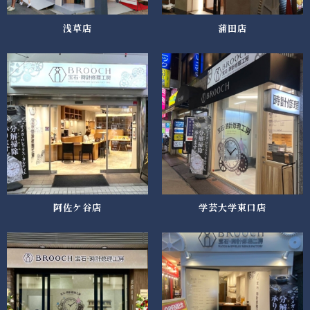
浅草店
蒲田店
阿佐ケ谷店
学芸大学東口店