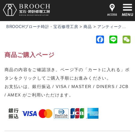
BROOCHブローチ時計・宝石修理工房
>
商品
>
アンティーク時計
F
L
a
i
e
商品ご購入ページ
c
n
C
e
e
h
商品の内容をご確認頂き、ページ下の「カートに入れる」ボ
b
a
タンをクリックしてご購入手順にお進みください。
o
t
o
お支払いは、銀行振込 / VISA / MASTER / DINERS / JCB
k
/ AMEX がご利用いただけます。