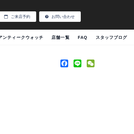
ご来店予約
お問い合わせ
アンティークウォッチ
店舗一覧
FAQ
スタッフブログ
F
L
W
a
i
e
c
n
C
e
e
h
。
b
a
o
t
o
k