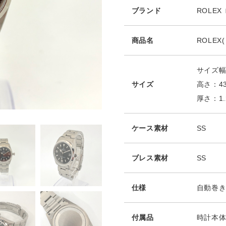
ブランド
ROLE
商品名
ROLEX
サイズ幅
サイズ
高さ：4
厚さ：1.
ケース素材
SS
ブレス素材
SS
仕様
自動巻
付属品
時計本