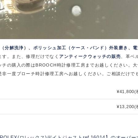
（分解洗浄
）、
ポリッシュ加工（ケース・バンド）外装磨き
、
電
ます。
また、修理だけでなく
アンティークウォッチの販売
、革ベ
ッチの購入の際は
BROOCH
時計修理工房までお越しください。
大
是非一度ブローチ時計修理工房へお越しください。
ご相談だけで
¥41,800
(
¥13,200
(
ROLEX(ロレックス)デイトジャストref.16014】のオ