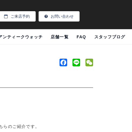
ご来店予約
お問い合わせ
アンティークウォッチ
店舗一覧
FAQ
スタッフブログ
F
L
W
a
i
e
c
n
C
e
e
h
b
a
o
t
o
k
ちらのご紹介です。