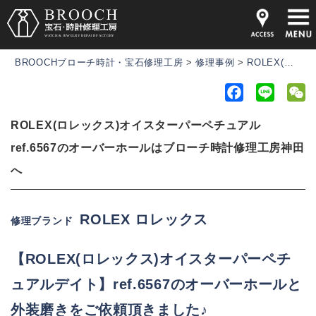
BROOCHブローチ時計・宝石修理工房
>
修理事例
>
ROLEX(ロレックス)オイスターパーペチュアルref.6567のオーバーホールはブローチ時計修理工房神田へ
F
L
a
i
e
ROLEX(ロレックス)オイスターパーペチュアル
c
n
C
e
e
h
ref.6567のオーバーホールはブローチ時計修理工房神田
b
a
へ
o
t
o
ROLEX ロレックス
k
修理ブランド
【ROLEX(ロレックス)オイスターパーペチ
ュアルデイト】ref.6567
のオーバーホールと
外装磨きをご依頼頂きました♪