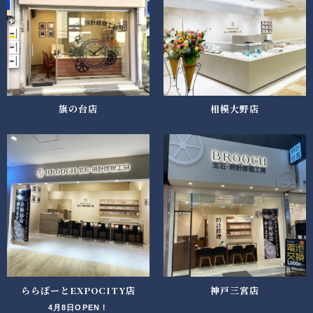
旗の台店
相模大野店
ららぽーとEXPOCITY店
神戸三宮店
4月8日OPEN！