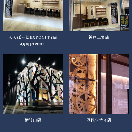
ららぽーとEXPOCITY店
神戸三宮店
4月8日OPEN！
紫竹山店
万代シティ店