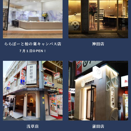
ららぽーと柏の葉キャンパス店
神田店
７月１日OPEN！
浅草店
蒲田店