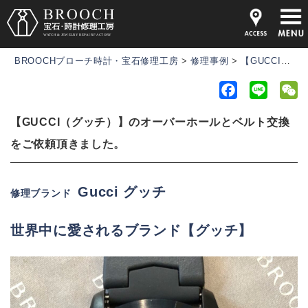
BROOCHブローチ時計・宝石修理工房
>
修理事例
>
【GUCCI（グッチ）】のオーバーホールとベルト交換をご依頼頂きました。
F
L
a
i
e
【GUCCI（グッチ）】のオーバーホールとベルト交換
c
n
C
e
e
h
をご依頼頂きました。
b
a
o
t
Gucci グッチ
修理ブランド
o
k
世界中に愛されるブランド
【グッチ】