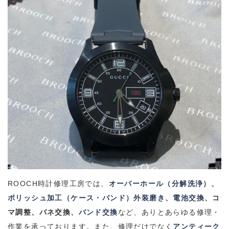
ROOCH
時計修理工房では、
オーバーホール（分解洗浄
）、
ポリッシュ加工（ケース・バンド）外装磨き
、
電池交換
、コ
マ調整、バネ交換、
バンド交換
など、ありとあらゆる修理・
作業を承っております。
また、修理だけでなく
アンティーク