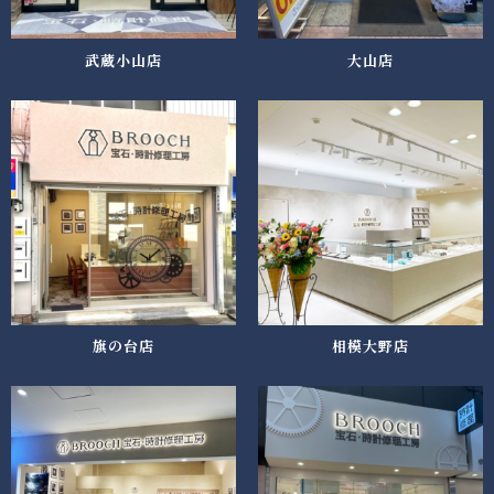
武蔵小山店
大山店
旗の台店
相模大野店