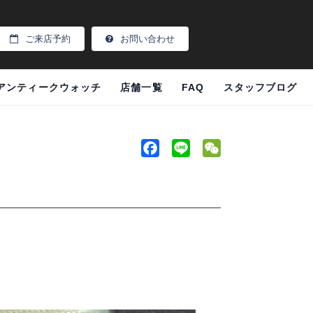
ご来店予約
お問い合わせ
アンティークウォッチ
店舗一覧
FAQ
スタッフブログ
F
L
W
a
i
e
c
n
C
e
e
h
b
a
o
t
o
k