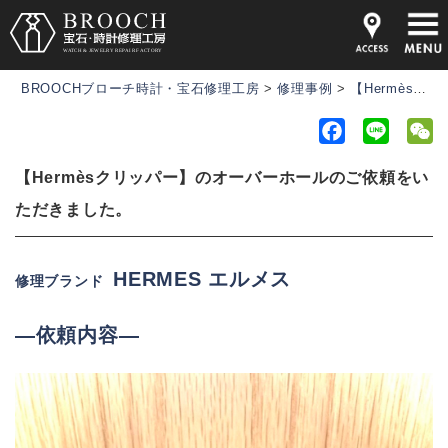
BROOCHブローチ時計・宝石修理工房
>
修理事例
>
【Hermèsクリッパー】のオーバーホールのご依頼をいただきました。
F
L
a
i
e
【Hermèsクリッパー】のオーバーホールのご依頼をい
c
n
C
e
e
h
ただきました。
b
a
o
t
HERMES エルメス
修理ブランド
o
k
―依頼内容―