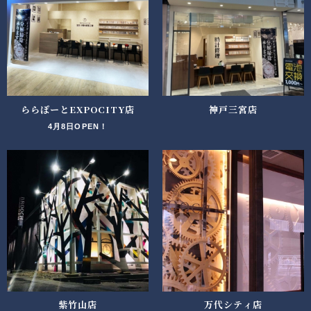
ららぽーとEXPOCITY店
神戸三宮店
4月8日OPEN！
紫竹山店
万代シティ店