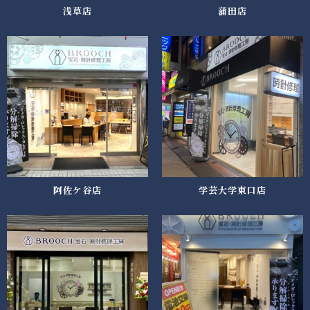
浅草店
蒲田店
阿佐ケ谷店
学芸大学東口店