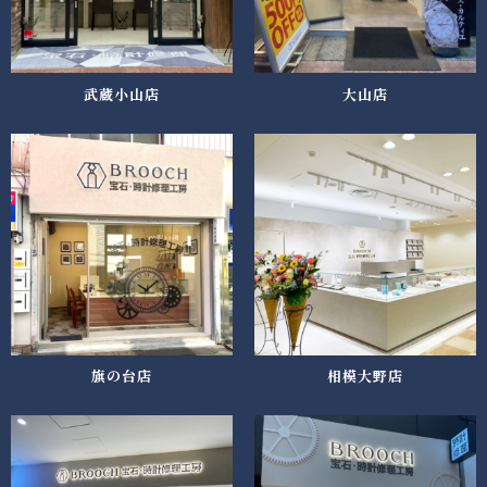
武蔵小山店
大山店
旗の台店
相模大野店