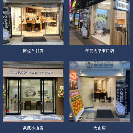
阿佐ケ谷店
学芸大学東口店
武蔵小山店
大山店