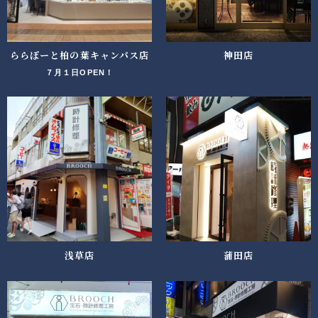
ららぽーと柏の葉キャンパス店
神田店
７月１日OPEN！
浅草店
蒲田店