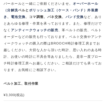
バーホールと一緒にご依頼くださいませ。
オーバーホール
（分解洗
ベルと
ポリッシュ加工（ケース・バンド）外装磨
き
、
電池交換
、コマ調整、バネ交換、
バンド交換
など、あり
とあらゆる修理・作業を承っております。
また、修理だけで
なく
アンティークウォッチの販売
、革ベルトの販売、ベルト
オーダーなどの販売も行っております。
ベルト交換やアンテ
ィークウォッチの購入の際は
BROOCH
時計修理工房までお
越しください。
大切な人から頂いた時計、思い入れのある時
計、お使いの時計に不具合等ありましたら、是非一度ブロー
チ時計修理工房へお越しください。
ご相談だけでも承ってお
ります、お気軽にご相談下さい。
ベルト加工、取付作業
¥3,300
(税込)