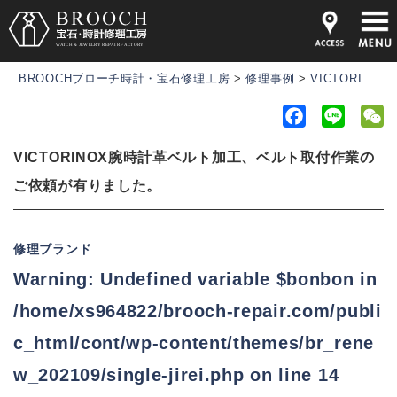
BROOCHブローチ時計・宝石修理工房
>
修理事例
>
VICTORINOX腕時計革ベルト加工、ベルト取付作業のご依頼が有りました。
F
L
a
i
e
VICTORINOX腕時計革ベルト加工、ベルト取付作業の
c
n
C
e
e
h
ご依頼が有りました。
b
a
o
t
修理ブランド
o
Warning
: Undefined variable $bonbon in
k
/home/xs964822/brooch-repair.com/publi
c_html/cont/wp-content/themes/br_rene
w_202109/single-jirei.php
on line
14