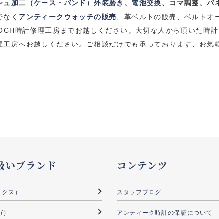
シュ加工（ケース・バンド）外装磨き
、
電池交換
、コマ調整、バ
でなく
アンティークウォッチの販売
、革ベルトの販売、ベルトオ
OCH
時計修理工房までお越しください。
大切な人から頂いた時計
理工房へお越しください。
ご相談だけでも承っております、お気
扱いブランド
コンテンツ
ックス）
スタッフブログ
ガ）
アンティーク時計の保証について