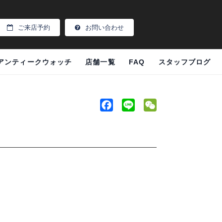
ご来店予約
お問い合わせ
アンティークウォッチ
店舗一覧
FAQ
スタッフブログ
F
L
W
a
i
e
c
n
C
e
e
h
b
a
o
t
o
k
！