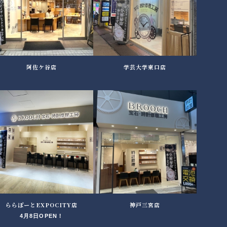
阿佐ケ谷店
学芸大学東口店
ららぽーとEXPOCITY店
神戸三宮店
4月8日OPEN！