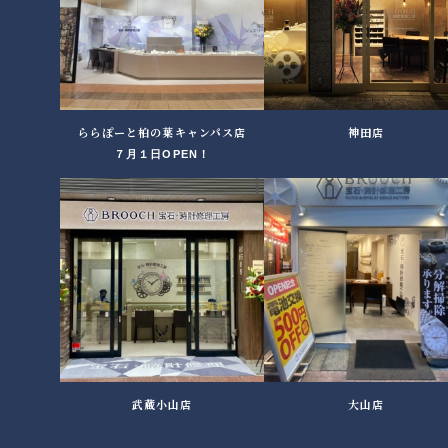
ららぽーと柏の葉キャンパス店
神田店
７月１日OPEN！
武蔵小山店
大山店