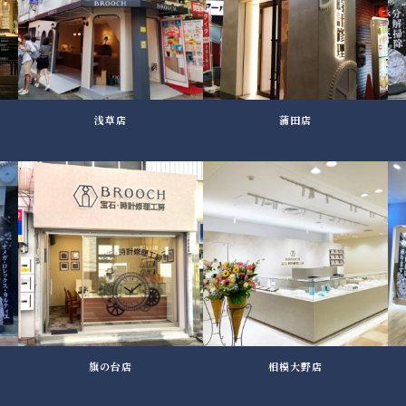
浅草店
蒲田店
旗の台店
相模大野店