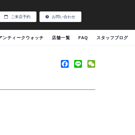
ご来店予約
お問い合わせ
アンティークウォッチ
店舗一覧
FAQ
スタッフブログ
F
L
W
a
i
e
c
n
C
e
e
h
b
a
o
t
o
k