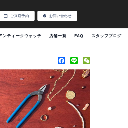
ご来店予約
お問い合わせ
アンティークウォッチ
店舗一覧
FAQ
スタッフブログ
F
L
W
a
i
e
c
n
C
e
e
h
b
a
o
t
o
k