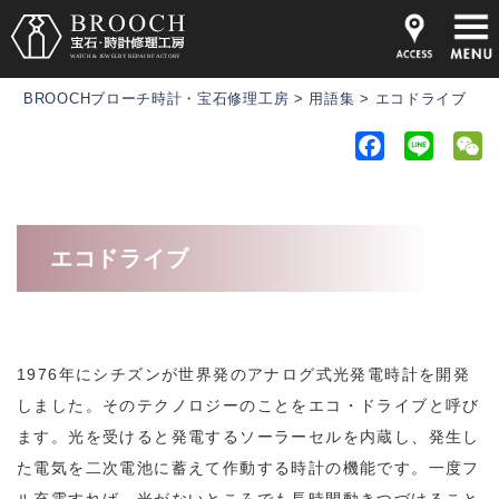
BROOCHブローチ時計・宝石修理工房
>
用語集
>
エコドライブ
F
L
a
i
e
c
n
C
e
e
h
エコドライブ
b
a
o
t
o
k
1976年にシチズンが世界発のアナログ式光発電時計を開発
しました。そのテクノロジーのことをエコ・ドライブと呼び
ます。光を受けると発電するソーラーセルを内蔵し、発生し
た電気を二次電池に蓄えて作動する時計の機能です。一度フ