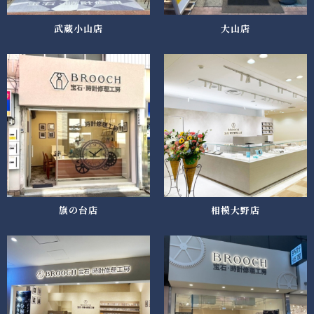
武蔵小山店
大山店
旗の台店
相模大野店