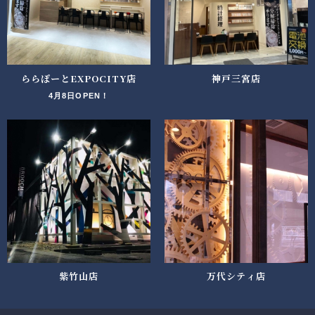
ららぽーとEXPOCITY店
神戸三宮店
4月8日OPEN！
紫竹山店
万代シティ店