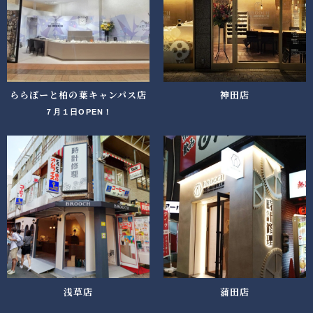
ららぽーと柏の葉キャンパス店
神田店
７月１日OPEN！
浅草店
蒲田店