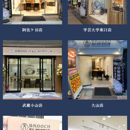
阿佐ケ谷店
学芸大学東口店
武蔵小山店
大山店