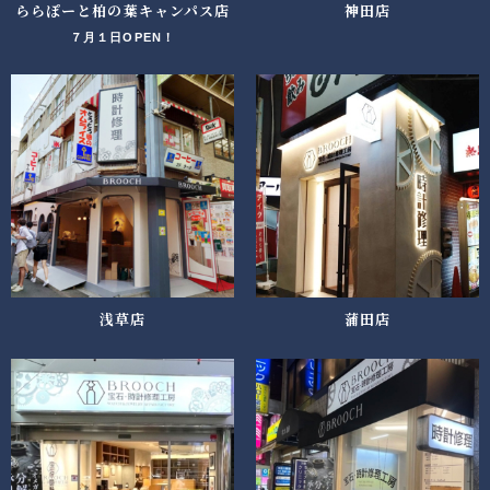
ららぽーと柏の葉キャンパス店
神田店
７月１日OPEN！
浅草店
蒲田店