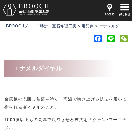
BROOCHブローチ時計・宝石修理工房
>
用語集
>
エナメルダイヤル
F
L
a
i
e
c
n
C
e
e
h
エナメルダイヤル
b
a
o
t
o
k
金属板の表面に釉薬を塗り、高温で焼き上げる技法を用いて
作られるダイヤルのこと。
1000度以上もの高温で焼成させる技法を「グラン･フーエナ
メル」、