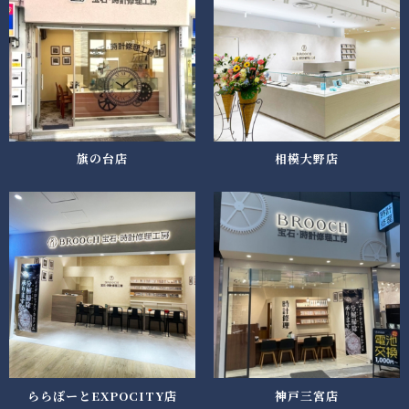
旗の台店
相模大野店
ららぽーとEXPOCITY店
神戸三宮店