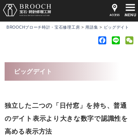
BROOCHブローチ時計・宝石修理工房
>
用語集
>
ビッグデイト
F
L
a
i
e
c
n
C
e
e
h
ビッグデイト
b
a
o
t
o
k
独立した二つの「日付窓」を持ち、普通
のデイト表示より大きな数字で認識性を
高める表示方法