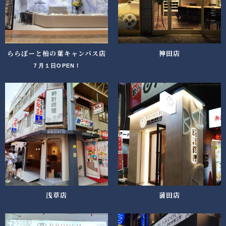
ららぽーと柏の葉キャンパス店
神田店
７月１日OPEN！
浅草店
蒲田店