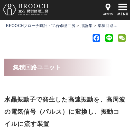
BROOCHブローチ時計・宝石修理工房
>
用語集
>
集積回路ユニット
F
L
a
i
e
c
n
C
e
e
h
集積回路ユニット
b
a
o
t
o
k
水晶振動子で発生した高速振動を、高周波
の電気信号（パルス）に変換し、振動コ
イルに流す装置