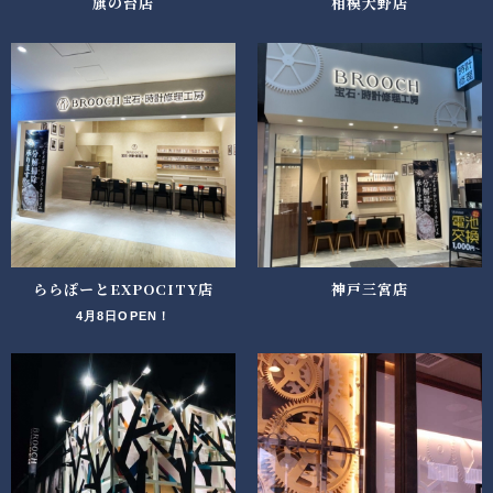
旗の台店
相模大野店
ららぽーとEXPOCITY店
神戸三宮店
4月8日OPEN！