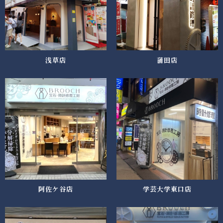
浅草店
蒲田店
阿佐ケ谷店
学芸大学東口店