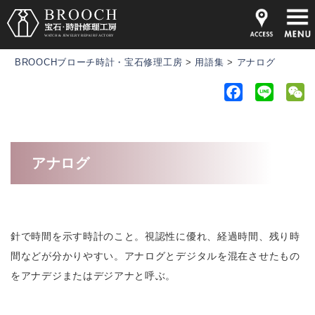
BROOCHブローチ時計・宝石修理工房
>
用語集
>
アナログ
F
L
a
i
e
c
n
C
e
e
h
アナログ
b
a
o
t
o
k
針で時間を示す時計のこと。視認性に優れ、経過時間、残り時
間などが分かりやすい。アナログとデジタルを混在させたもの
をアナデジまたはデジアナと呼ぶ。