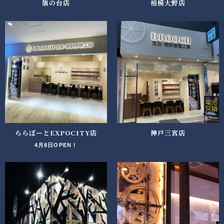
旗の台店
相模大野店
ららぽーとEXPOCITY店
神戸三宮店
4月8日OPEN！