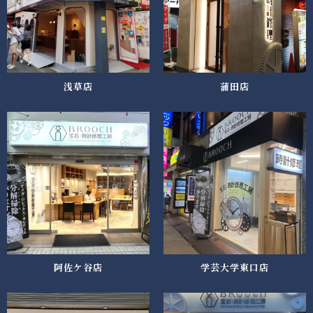
浅草店
蒲田店
阿佐ケ谷店
学芸大学東口店