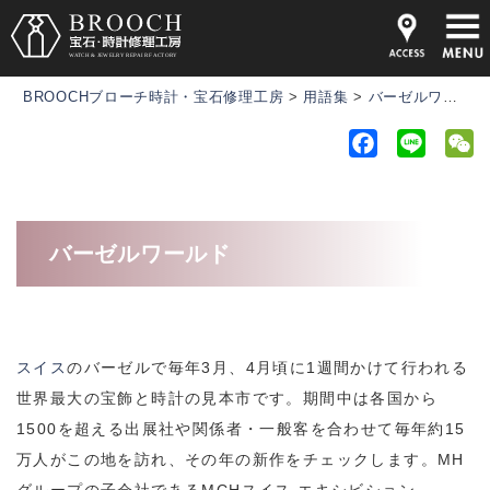
BROOCHブローチ時計・宝石修理工房
>
用語集
>
バーゼルワールド
F
L
a
i
e
c
n
C
e
e
h
バーゼルワールド
b
a
o
t
o
k
スイス
のバーゼルで毎年3月、4月頃に1週間かけて行われる
世界最大の宝飾
と時計
の見本市です。期間中は各国から
1500を超える出展社や関係者・一般客を合わせて毎年約15
万人がこの地を訪れ、その年の新作をチェックします。MH