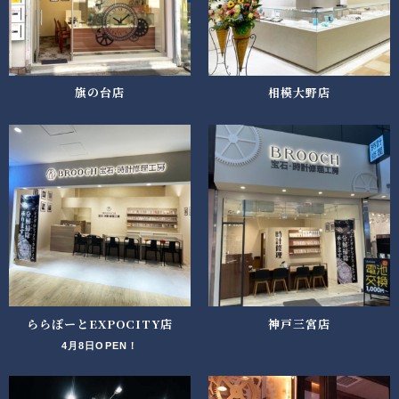
旗の台店
相模大野店
ららぽーとEXPOCITY店
神戸三宮店
4月8日OPEN！