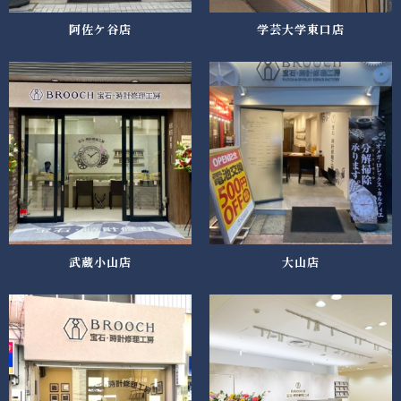
阿佐ケ谷店
学芸大学東口店
武蔵小山店
大山店