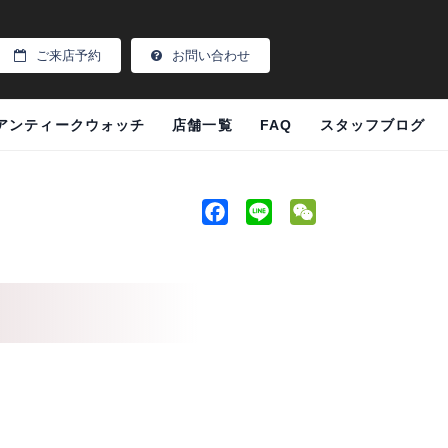
ご来店予約
お問い合わせ
アンティークウォッチ
店舗一覧
FAQ
スタッフブログ
F
L
W
a
i
e
c
n
C
e
e
h
b
a
o
t
o
k