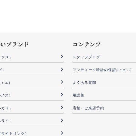
扱いブランド
コンテンツ
ックス）
スタッフブログ
ガ）
アンティーク時計の保証について
ルティエ）
よくある質問
ルメス）
用語集
ブルガリ）
店舗・ご来店予約
パネライ）
G（ブライトリング）