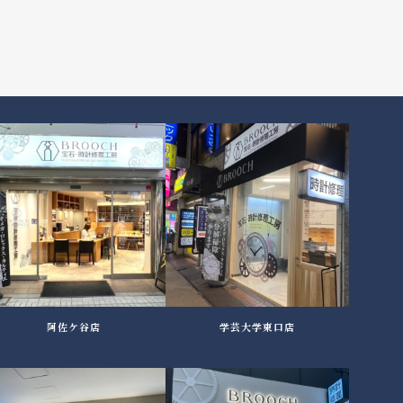
阿佐ケ谷店
学芸大学東口店