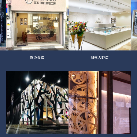
旗の台店
相模大野店