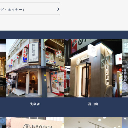
（タグ・ホイヤー）
浅草店
蒲田店