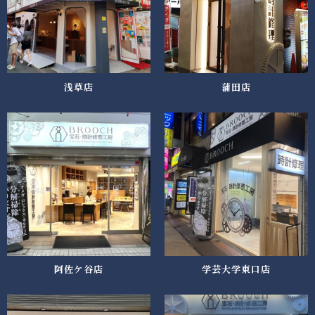
浅草店
蒲田店
阿佐ケ谷店
学芸大学東口店