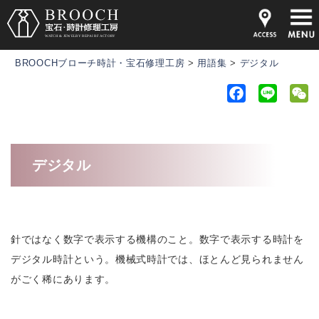
BROOCHブローチ時計・宝石修理工房
>
用語集
>
デジタル
F
L
a
i
e
c
n
C
e
e
h
デジタル
b
a
o
t
o
k
針ではなく数字で表示する機構のこと。数字で表示する時計を
デジタル時計という。機械式時計では、ほとんど見られません
がごく稀にあります。