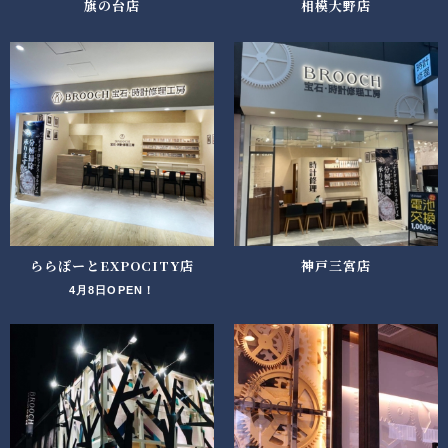
旗の台店
相模大野店
ららぽーとEXPOCITY店
神戸三宮店
4月8日OPEN！