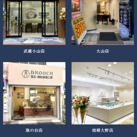
武蔵小山店
大山店
旗の台店
相模大野店