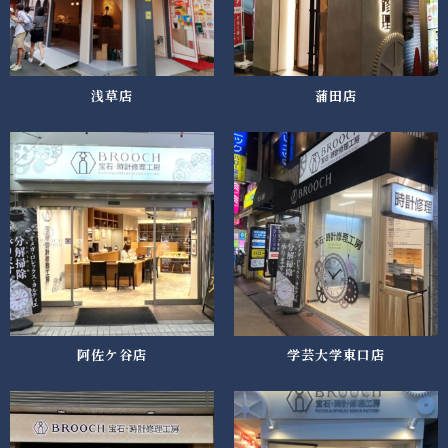
浅草店
蒲田店
阿佐ケ谷店
学芸大学東口店