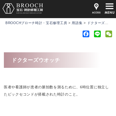
BROOCHブローチ時計・宝石修理工房
>
用語集
>
ドクターズウオッチ
F
L
a
i
e
c
n
C
e
e
h
ドクターズウオッチ
b
a
o
t
o
k
医者や看護師が患者の脈拍数を測るために、6時位置に独立し
たビックセコンドが搭載された時計のこと。