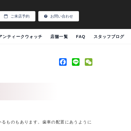
ご来店予約
お問い合わせ
アンティークウォッチ
店舗一覧
FAQ
スタッフブログ
F
L
W
a
i
e
c
n
C
e
e
h
b
a
o
t
o
k
いるものもあります。歯車の配置にあうように