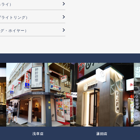
パネライ）
G（ブライトリング）
（タグ・ホイヤー）
浅草店
蒲田店