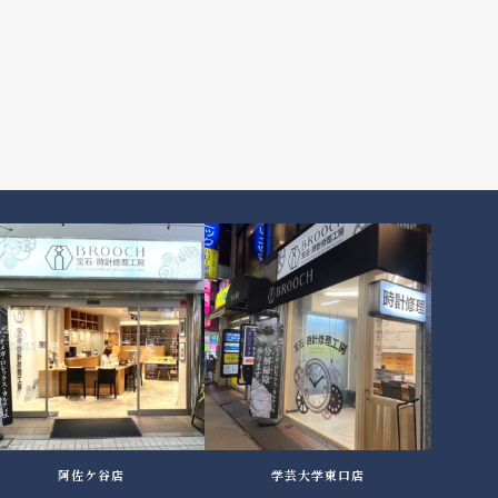
阿佐ケ谷店
学芸大学東口店