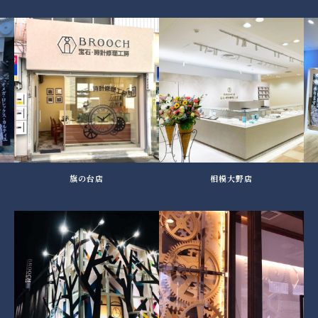
旗の台店
相模大野店