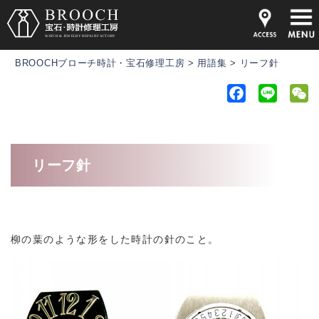
BROOCHブローチ時計・宝石修理工房
>
用語集
>
リーフ針
F
L
a
i
e
c
n
C
e
e
h
リーフ針
b
a
o
t
o
k
柳の葉のような形をした時計の針のこと。