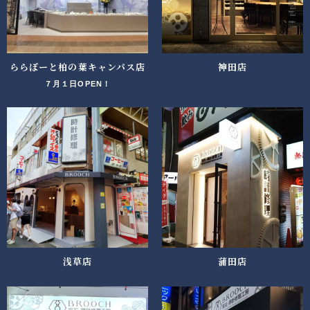
ららぽーと柏の葉キャンパス店
神田店
７月１日OPEN！
浅草店
蒲田店