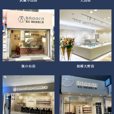
武蔵小山店
大山店
旗の台店
相模大野店