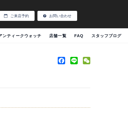
ご来店予約
お問い合わせ
アンティークウォッチ
店舗一覧
FAQ
スタッフブログ
F
L
W
a
i
e
c
n
C
e
e
h
b
a
o
t
o
k