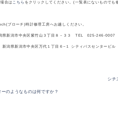
い場合は
こちら
をクリックしてください。(一覧表にないものでも
och(ブローチ)時計修理工房へお越しください。
県新潟市中央区紫竹山３丁目８－３３ TEL 025-246-0007
新潟県新潟市中央区万代１丁目６−１ シティバスセンタービル ２F T
シチ
ターのようなものは何ですか？